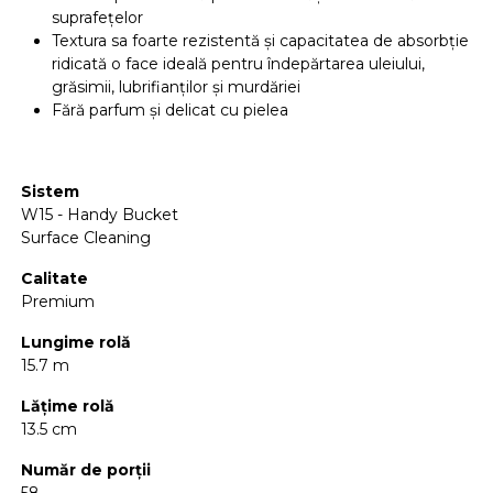
suprafețelor
Textura sa foarte rezistentă și capacitatea de absorbție
ridicată o face ideală pentru îndepărtarea uleiului,
grăsimii, lubrifianților și murdăriei
Fără parfum și delicat cu pielea
Sistem
W15 - Handy Bucket
Surface Cleaning
Calitate
Premium
Lungime rolă
15.7 m
Lățime rolă
13.5 cm
Număr de porții